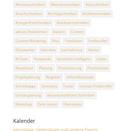
#kreativschreiben
#kürzerschreiben
#losschreiben
#reichschreiben
#richtigschreiben
#schönschreiben
#sorgenfreischreiben
#wirksamschreiben
aktives Einkommen
Autorin
Content
Content Marketing
Flow
Freelancer
Freiberufler
Ghostwriter
Interview
Journalismus
Kaizen
KI-Tools
Kreativität
künstliche Intelligenz
Lektor
Newsletter
Planung
Positionierung
Pressearbeit
Projektplanung
Ratgeber
Schreibblockade
Schreibtipps
Seminare
Texter
Umsatz Freiberufler
Umsatzplanung
wissenschaftliches Schreiben
Workshop
Ziele setzen
Übersetzer
Kalender
Jahrestage, Gedenktage und andere Events