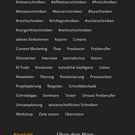
#cleverschreiben
#effektiverschreiben
#freischreiben
#kreativschreiben
#kürzerschreiben
#losschreiben
#reichschreiben
#richtigschreiben
#schönschreiben
#sorgenfreischreiben
#wirksamschreiben
aktives Einkommen
Autorin
Content
Content Marketing
Flow
Freelancer
Freiberufler
Ghostwriter
Interview
Journalismus
Kaizen
KI-Tools
Kreativität
künstliche Intelligenz
Lektor
Newsletter
Planung
Positionierung
Pressearbeit
Projektplanung
Ratgeber
Schreibblockade
Schreibtipps
Seminare
Texter
Umsatz Freiberufler
Umsatzplanung
wissenschaftliches Schreiben
Workshop
Ziele setzen
Übersetzer
Kontakt
Über den Blog