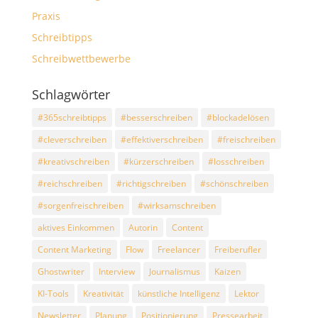
Praxis
Schreibtipps
Schreibwettbewerbe
Schlagwörter
#365schreibtipps
#besserschreiben
#blockadelösen
#cleverschreiben
#effektiverschreiben
#freischreiben
#kreativschreiben
#kürzerschreiben
#losschreiben
#reichschreiben
#richtigschreiben
#schönschreiben
#sorgenfreischreiben
#wirksamschreiben
aktives Einkommen
Autorin
Content
Content Marketing
Flow
Freelancer
Freiberufler
Ghostwriter
Interview
Journalismus
Kaizen
KI-Tools
Kreativität
künstliche Intelligenz
Lektor
Newsletter
Planung
Positionierung
Pressearbeit