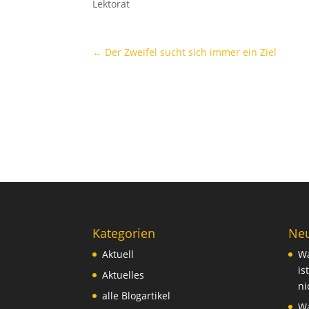
Lektorat
←
Der Zweifel sucht sich immer ein Ziel
Kategorien
Neu
Aktuell
Wa
is
Aktuelles
ni
alle Blogartikel
Wa