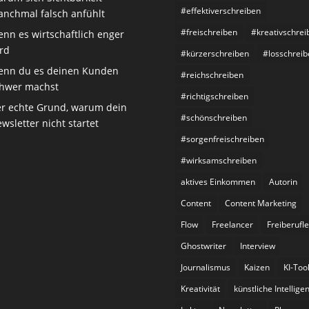
#effektiverschreiben
nchmal falsch anfühlt
#freischreiben
#kreativschrei
nn es wirtschaftlich enger
rd
#kürzerschreiben
#losschreib
nn du es deinen Kunden
#reichschreiben
hwer machst
#richtigschreiben
r echte Grund, warum dein
#schönschreiben
wsletter nicht startet
#sorgenfreischreiben
#wirksamschreiben
aktives Einkommen
Autorin
Content
Content Marketing
Flow
Freelancer
Freiberufle
Ghostwriter
Interview
Journalismus
Kaizen
KI-Too
Kreativität
künstliche Intellige