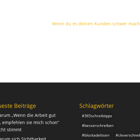
Wenn du es deinen Kunden schwer mach
este Beiträge
Schlagwörter
rum „Wenn die Arbeit gut
#365schreibtipps
t, empfehlen sie mich schon“
#besserschreiben
cht stimmt
#blockadelösen
#cleverschre
rum sich Sichtbarkeit