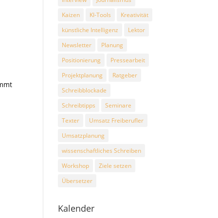
Kaizen
KI-Tools
Kreativität
künstliche Intelligenz
Lektor
Newsletter
Planung
r
Positionierung
Pressearbeit
Projektplanung
Ratgeber
ommt
Schreibblockade
Schreibtipps
Seminare
Texter
Umsatz Freiberufler
Umsatzplanung
wissenschaftliches Schreiben
Workshop
Ziele setzen
Übersetzer
Kalender