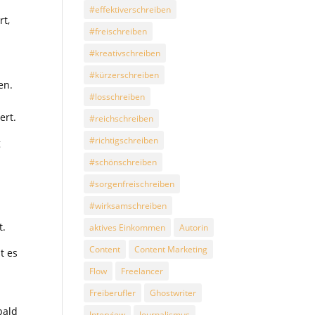
#effektiverschreiben
rt,
#freischreiben
#kreativschreiben
#kürzerschreiben
en.
#losschreiben
ert.
#reichschreiben
#richtigschreiben
g
#schönschreiben
#sorgenfreischreiben
#wirksamschreiben
t.
aktives Einkommen
Autorin
Content
Content Marketing
t es
Flow
Freelancer
Freiberufler
Ghostwriter
s
bald
Interview
Journalismus