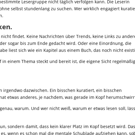
e bestimmte Lesergruppe nicht täglich verfolgen kann. Die Leserin
hne selbst stundenlang zu suchen. Wer wirklich engagiert kuratie
n.
ken.
 nicht findet. Keine Nachrichten über Trends, keine Links zu ander
oder sogar bis zum Ende gedacht wird. Oder eine Einordnung, die
e liest sich wie ein Kapitel aus einem Buch, das noch nicht existi
 in einem Thema steckt und bereit ist, die eigene Sicht regelmäßi
en irgendwo dazwischen. Ein bisschen kuratiert, ein bisschen
onat etwas anderes, je nachdem, was gerade im Kopf herumschwirr
t genau, warum. Und wer nicht weiß, warum er etwas lesen soll, läss
tun, sondern damit, dass kein klarer Platz im Kopf besetzt wird. Da
 es, wenn es schon mal die mentale Schublade aufziehen kann, so