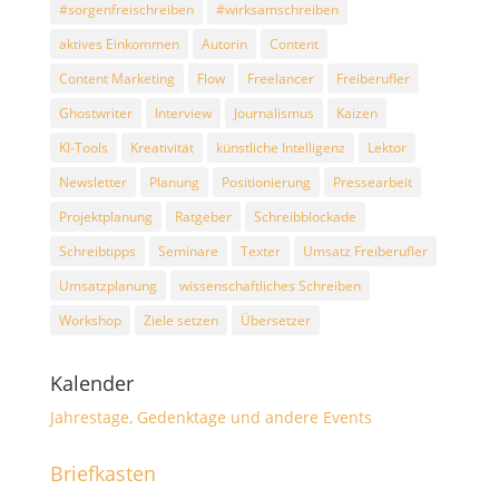
#sorgenfreischreiben
#wirksamschreiben
aktives Einkommen
Autorin
Content
Content Marketing
Flow
Freelancer
Freiberufler
Ghostwriter
Interview
Journalismus
Kaizen
KI-Tools
Kreativität
künstliche Intelligenz
Lektor
Newsletter
Planung
Positionierung
Pressearbeit
Projektplanung
Ratgeber
Schreibblockade
Schreibtipps
Seminare
Texter
Umsatz Freiberufler
Umsatzplanung
wissenschaftliches Schreiben
Workshop
Ziele setzen
Übersetzer
Kalender
Jahrestage, Gedenktage und andere Events
Briefkasten