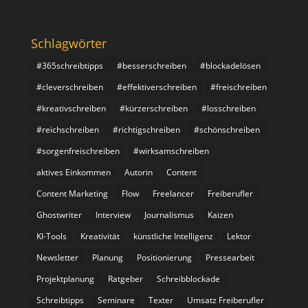
Schlagwörter
#365schreibtipps
#besserschreiben
#blockadelösen
#cleverschreiben
#effektiverschreiben
#freischreiben
#kreativschreiben
#kürzerschreiben
#losschreiben
#reichschreiben
#richtigschreiben
#schönschreiben
#sorgenfreischreiben
#wirksamschreiben
aktives Einkommen
Autorin
Content
Content Marketing
Flow
Freelancer
Freiberufler
Ghostwriter
Interview
Journalismus
Kaizen
KI-Tools
Kreativität
künstliche Intelligenz
Lektor
Newsletter
Planung
Positionierung
Pressearbeit
Projektplanung
Ratgeber
Schreibblockade
Schreibtipps
Seminare
Texter
Umsatz Freiberufler