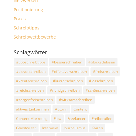
Netzwerken
Positionierung
Praxis
Schreibtipps
Schreibwettbewerbe
Schlagwörter
#365schreibtipps
#besserschreiben
#blockadelösen
#cleverschreiben
#effektiverschreiben
#freischreiben
#kreativschreiben
#kürzerschreiben
#losschreiben
#reichschreiben
#richtigschreiben
#schönschreiben
#sorgenfreischreiben
#wirksamschreiben
aktives Einkommen
Autorin
Content
Content Marketing
Flow
Freelancer
Freiberufler
Ghostwriter
Interview
Journalismus
Kaizen