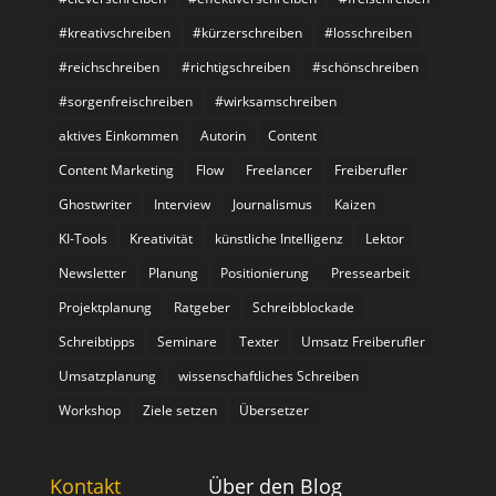
#kreativschreiben
#kürzerschreiben
#losschreiben
#reichschreiben
#richtigschreiben
#schönschreiben
#sorgenfreischreiben
#wirksamschreiben
aktives Einkommen
Autorin
Content
Content Marketing
Flow
Freelancer
Freiberufler
Ghostwriter
Interview
Journalismus
Kaizen
KI-Tools
Kreativität
künstliche Intelligenz
Lektor
Newsletter
Planung
Positionierung
Pressearbeit
Projektplanung
Ratgeber
Schreibblockade
Schreibtipps
Seminare
Texter
Umsatz Freiberufler
Umsatzplanung
wissenschaftliches Schreiben
Workshop
Ziele setzen
Übersetzer
Kontakt
Über den Blog