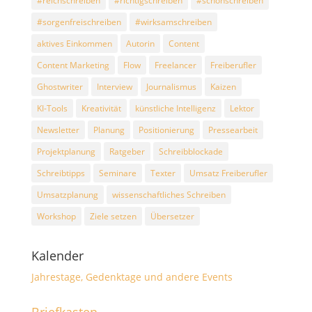
#reichschreiben
#richtigschreiben
#schönschreiben
#sorgenfreischreiben
#wirksamschreiben
aktives Einkommen
Autorin
Content
Content Marketing
Flow
Freelancer
Freiberufler
Ghostwriter
Interview
Journalismus
Kaizen
KI-Tools
Kreativität
künstliche Intelligenz
Lektor
Newsletter
Planung
Positionierung
Pressearbeit
Projektplanung
Ratgeber
Schreibblockade
Schreibtipps
Seminare
Texter
Umsatz Freiberufler
Umsatzplanung
wissenschaftliches Schreiben
Workshop
Ziele setzen
Übersetzer
Kalender
Jahrestage, Gedenktage und andere Events