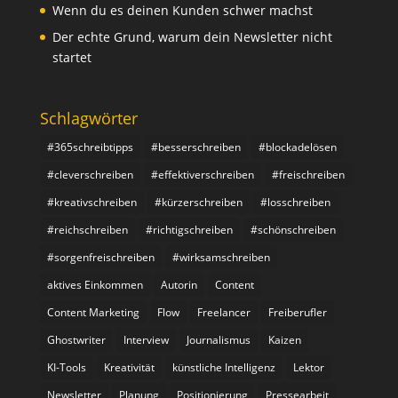
Wenn du es deinen Kunden schwer machst
Der echte Grund, warum dein Newsletter nicht
startet
Schlagwörter
#365schreibtipps
#besserschreiben
#blockadelösen
#cleverschreiben
#effektiverschreiben
#freischreiben
#kreativschreiben
#kürzerschreiben
#losschreiben
#reichschreiben
#richtigschreiben
#schönschreiben
#sorgenfreischreiben
#wirksamschreiben
aktives Einkommen
Autorin
Content
Content Marketing
Flow
Freelancer
Freiberufler
Ghostwriter
Interview
Journalismus
Kaizen
KI-Tools
Kreativität
künstliche Intelligenz
Lektor
Newsletter
Planung
Positionierung
Pressearbeit