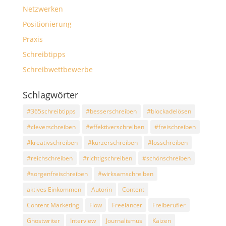
Netzwerken
Positionierung
Praxis
Schreibtipps
Schreibwettbewerbe
Schlagwörter
#365schreibtipps
#besserschreiben
#blockadelösen
#cleverschreiben
#effektiverschreiben
#freischreiben
#kreativschreiben
#kürzerschreiben
#losschreiben
#reichschreiben
#richtigschreiben
#schönschreiben
#sorgenfreischreiben
#wirksamschreiben
aktives Einkommen
Autorin
Content
Content Marketing
Flow
Freelancer
Freiberufler
Ghostwriter
Interview
Journalismus
Kaizen