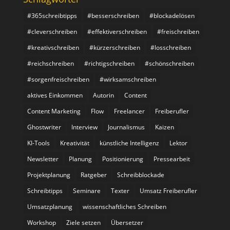
#365schreibtipps
#besserschreiben
#blockadelösen
#cleverschreiben
#effektiverschreiben
#freischreiben
#kreativschreiben
#kürzerschreiben
#losschreiben
#reichschreiben
#richtigschreiben
#schönschreiben
#sorgenfreischreiben
#wirksamschreiben
aktives Einkommen
Autorin
Content
Content Marketing
Flow
Freelancer
Freiberufler
Ghostwriter
Interview
Journalismus
Kaizen
KI-Tools
Kreativität
künstliche Intelligenz
Lektor
Newsletter
Planung
Positionierung
Pressearbeit
Projektplanung
Ratgeber
Schreibblockade
Schreibtipps
Seminare
Texter
Umsatz Freiberufler
Umsatzplanung
wissenschaftliches Schreiben
Workshop
Ziele setzen
Übersetzer