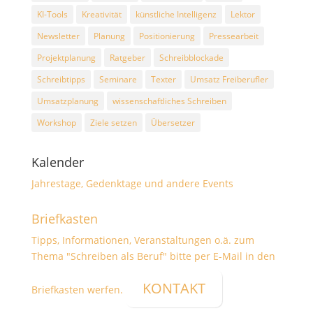
KI-Tools
Kreativität
künstliche Intelligenz
Lektor
Newsletter
Planung
Positionierung
Pressearbeit
Projektplanung
Ratgeber
Schreibblockade
Schreibtipps
Seminare
Texter
Umsatz Freiberufler
Umsatzplanung
wissenschaftliches Schreiben
Workshop
Ziele setzen
Übersetzer
Kalender
Jahrestage, Gedenktage und andere Events
Briefkasten
Tipps, Informationen, Veranstaltungen o.ä. zum
Thema "Schreiben als Beruf" bitte per E-Mail in den
KONTAKT
Briefkasten werfen.