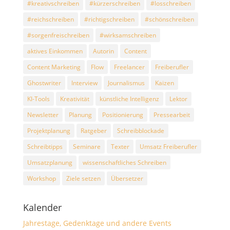
#kreativschreiben
#kürzerschreiben
#losschreiben
#reichschreiben
#richtigschreiben
#schönschreiben
#sorgenfreischreiben
#wirksamschreiben
aktives Einkommen
Autorin
Content
Content Marketing
Flow
Freelancer
Freiberufler
Ghostwriter
Interview
Journalismus
Kaizen
KI-Tools
Kreativität
künstliche Intelligenz
Lektor
Newsletter
Planung
Positionierung
Pressearbeit
Projektplanung
Ratgeber
Schreibblockade
Schreibtipps
Seminare
Texter
Umsatz Freiberufler
Umsatzplanung
wissenschaftliches Schreiben
Workshop
Ziele setzen
Übersetzer
Kalender
Jahrestage, Gedenktage und andere Events