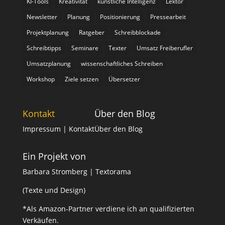
KI-Tools
Kreativität
künstliche Intelligenz
Lektor
Newsletter
Planung
Positionierung
Pressearbeit
Projektplanung
Ratgeber
Schreibblockade
Schreibtipps
Seminare
Texter
Umsatz Freiberufler
Umsatzplanung
wissenschaftliches Schreiben
Workshop
Ziele setzen
Übersetzer
Kontakt
Über den Blog
Impressum
| Kontakt
Über den Blog
Ein Projekt von
Barbara Stromberg | Textorama
(Texte und Design)
*Als Amazon-Partner verdiene ich an qualifizierten
Verkäufen.