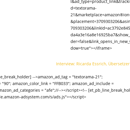
l&ad_type=product_link&tracki
d=textorama-
21&marketplace=amazon®ion
&placement=3709303206&asi
709303206&linkId=ac3792e84
da4a3e16a8e16925ba7&show_
der=false&link_opens_in_new
dow=true"></iframe>
Interview: Ricarda Essrich, Übersetzer
_line_break_holder] -->amazon_ad_tag = "textorama-21";
 "90"; amazon_color_link = "FFB033"; amazon_ad_include =
azon_ad_categories = "afe";//--></script><!-- [et_pb_line_break_ho
ir-de.amazon-adsystem.com/s/ads.js"></script>