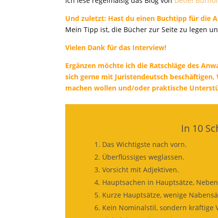
Ich lese regelmäßig das Blog von
Detlef Burhof
Und zuletzt: Hast du einen Buchtipp für die 
Mein Tipp ist, die Bücher zur Seite zu legen u
Vielen Dank für das Interview!
Ergänzen möchte ich die Ratschläge des Anwa
sich gerne mit Juristendeutsch beschäftigen,
machen wollen und/oder praktische Unterstü
In 10 Sc
Das Wichtigste nach vorn.
Überflüssiges weglassen.
Vorsicht mit Adjektiven.
Hauptsachen in Hauptsätze, Neben
Kurze Hauptsätze, wenige Nabensät
Kein Nominalstil, sondern kräftige 