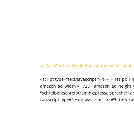
←
Was Content Marketing ist und wie es geht
<script type="text/javascript"><!--<!-- [et_pb
amazon_ad_width = "728"; amazon_ad_height =
"schreiben;schreibtraining;presse;sprache"; am
--><script type="text/javascript" src="http://