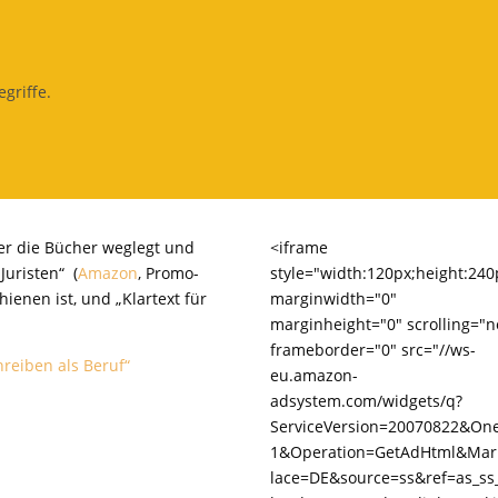
griffe.
r er die Bücher weglegt und
<iframe
Juristen“ (
Amazon
, Promo-
style="width:120px;height:240
hienen ist, und „Klartext für
marginwidth="0"
marginheight="0" scrolling="n
frameborder="0" src="//ws-
hreiben als Beruf“
eu.amazon-
adsystem.com/widgets/q?
ServiceVersion=20070822&On
1&Operation=GetAdHtml&Mar
lace=DE&source=ss&ref=as_ss_l