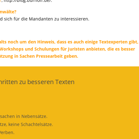
f
, http://blog.burhoff.de/.
Anwälte?
nd sich für die Mandanten zu interessieren.
lts noch um den Hinweis, dass es auch einige Textexperten gibt,
 Workshops und Schulungen für Juristen anbieten, die es besser
tzung in Sachen Pressearbeit geben.
hritten zu besseren Texten
sachen in Nebensätze.
ze, keine Schachtelsätze.
Verben.