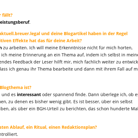
fällt?
leistungsberuf
.
aktuell.breuer.legal und deine Blogartikel haben in der Regel
itiven Effekte hat das für deine Arbeit?
h
zu arbeiten. Ich will meine Erkenntnisse nicht für mich horten,
 ich meine Erinnerung an ein Thema auf, indem ich selbst in mei
endes Feedback der Leser hilft mir, mich fachlich weiter zu entwick
 dass ich genau ihr Thema bearbeite und dann mit ihrem Fall auf m
 Blogthema ist?
 und es
interessant
oder spannend finde. Dann überlege ich, ob e
n, zu denen es bisher wenig gibt. Es ist besser, über ein selbst
eiben, als über ein BGH-Urteil zu berichten, das schon hunderte Ma
esten Ablauf, ein Ritual, einen Redaktionsplan?
rolliert.