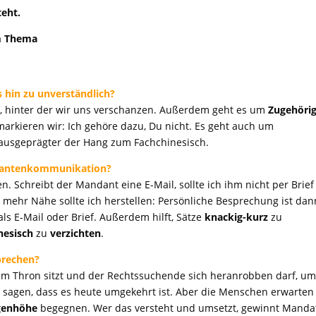
teht.
um Thema
 hin zu unverständlich?
uf, hinter der wir uns verschanzen. Außerdem geht es um
Zugehörig
markieren wir: Ich gehöre dazu, Du nicht. Es geht auch um
to ausgeprägter der Hang zum Fachchinesisch.
ndantenkommunikation?
n. Schreibt der Mandant eine E-Mail, sollte ich ihm nicht per Brief
o mehr Nähe sollte ich herstellen: Persönliche Besprechung ist dan
als E-Mail oder Brief. Außerdem hilft, Sätze
knackig-kurz
zu
nesisch
zu
verzichten
.
brechen?
nem Thron sitzt und der Rechtssuchende sich heranrobben darf, u
icht sagen, dass es heute umgekehrt ist. Aber die Menschen erwarten
ugenhöhe
begegnen. Wer das versteht und umsetzt, gewinnt Manda