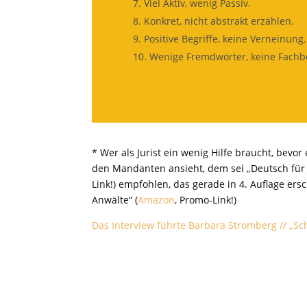
Viel Aktiv, wenig Passiv.
Konkret, nicht abstrakt erzählen.
Positive Begriffe, keine Verneinung.
Wenige Fremdwörter, keine Fachbe
* Wer als Jurist ein wenig Hilfe braucht, bevo
den Mandanten ansieht, dem sei „Deutsch für 
Link!) empfohlen, das gerade in 4. Auflage ersc
Anwälte“ (
Amazon
, Promo-Link!)
Das Interview führte Barbara Stromberg // „Sc