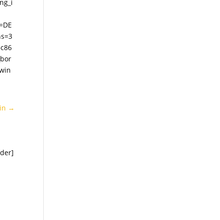
ng_i
=DE
ns=3
5c86
bor
_win
in
→
lder]