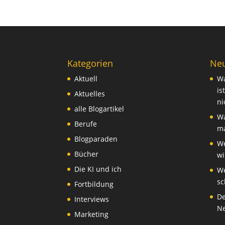
Kategorien
Neu
Aktuell
Wa
is
Aktuelles
ni
alle Blogartikel
Wa
Berufe
ma
Blogparaden
We
Bücher
wi
Die KI und ich
We
sc
Fortbildung
De
Interviews
Ne
Marketing