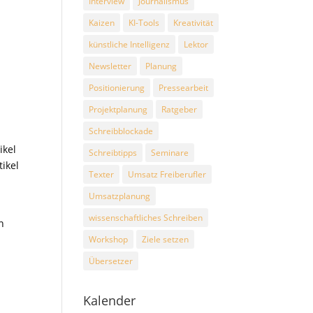
Interview
Journalismus
Kaizen
KI-Tools
Kreativität
künstliche Intelligenz
Lektor
Newsletter
Planung
Positionierung
Pressearbeit
h
Projektplanung
Ratgeber
Schreibblockade
ikel
Schreibtipps
Seminare
tikel
Texter
Umsatz Freiberufler
Umsatzplanung
wissenschaftliches Schreiben
n
Workshop
Ziele setzen
Übersetzer
Kalender