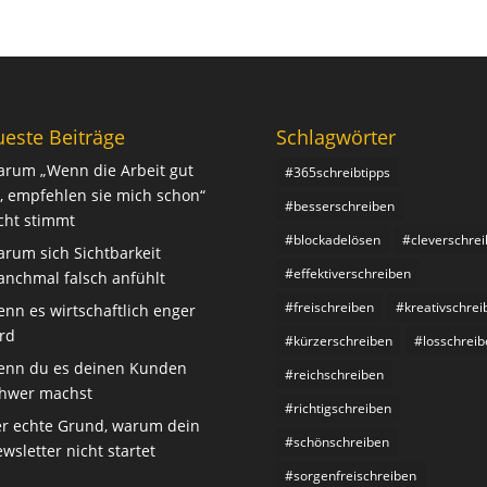
este Beiträge
Schlagwörter
rum „Wenn die Arbeit gut
#365schreibtipps
t, empfehlen sie mich schon“
#besserschreiben
cht stimmt
#blockadelösen
#cleverschre
rum sich Sichtbarkeit
#effektiverschreiben
nchmal falsch anfühlt
#freischreiben
#kreativschrei
nn es wirtschaftlich enger
rd
#kürzerschreiben
#losschreib
nn du es deinen Kunden
#reichschreiben
hwer machst
#richtigschreiben
r echte Grund, warum dein
#schönschreiben
wsletter nicht startet
#sorgenfreischreiben