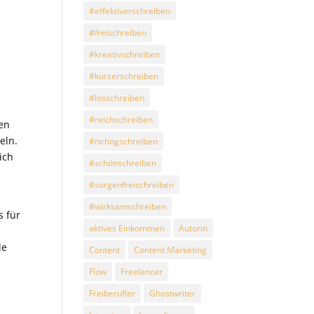
#effektiverschreiben
#freischreiben
#kreativschreiben
#kürzerschreiben
#losschreiben
#reichschreiben
nen
eln.
#richtigschreiben
ich
#schönschreiben
#sorgenfreischreiben
#wirksamschreiben
s für
aktives Einkommen
Autorin
le
Content
Content Marketing
Flow
Freelancer
Freiberufler
Ghostwriter