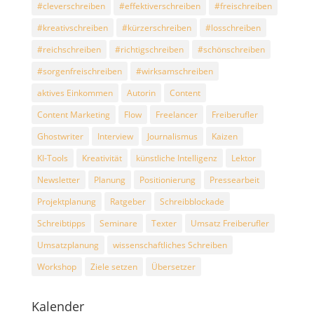
#cleverschreiben
#effektiverschreiben
#freischreiben
#kreativschreiben
#kürzerschreiben
#losschreiben
#reichschreiben
#richtigschreiben
#schönschreiben
#sorgenfreischreiben
#wirksamschreiben
aktives Einkommen
Autorin
Content
Content Marketing
Flow
Freelancer
Freiberufler
Ghostwriter
Interview
Journalismus
Kaizen
KI-Tools
Kreativität
künstliche Intelligenz
Lektor
Newsletter
Planung
Positionierung
Pressearbeit
Projektplanung
Ratgeber
Schreibblockade
Schreibtipps
Seminare
Texter
Umsatz Freiberufler
Umsatzplanung
wissenschaftliches Schreiben
Workshop
Ziele setzen
Übersetzer
Kalender