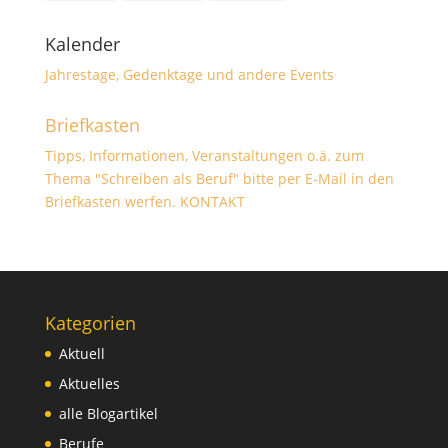
Kalender
Jahrestage, Gedenktage und andere Events
Briefkasten
Tipps, Informationen, Veranstaltungen o.ä. zum
Thema "Schreiben als Beruf" bitte per E-Mail in den
Briefkasten werfen.
KONTAKT
Kategorien
Aktuell
Aktuelles
alle Blogartikel
Berufe