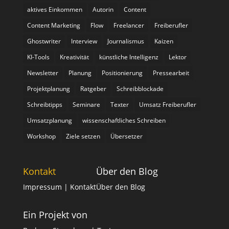
aktives Einkommen
Autorin
Content
Content Marketing
Flow
Freelancer
Freiberufler
Ghostwriter
Interview
Journalismus
Kaizen
KI-Tools
Kreativität
künstliche Intelligenz
Lektor
Newsletter
Planung
Positionierung
Pressearbeit
Projektplanung
Ratgeber
Schreibblockade
Schreibtipps
Seminare
Texter
Umsatz Freiberufler
Umsatzplanung
wissenschaftliches Schreiben
Workshop
Ziele setzen
Übersetzer
Kontakt
Über den Blog
Impressum
| Kontakt
Über den Blog
Ein Projekt von