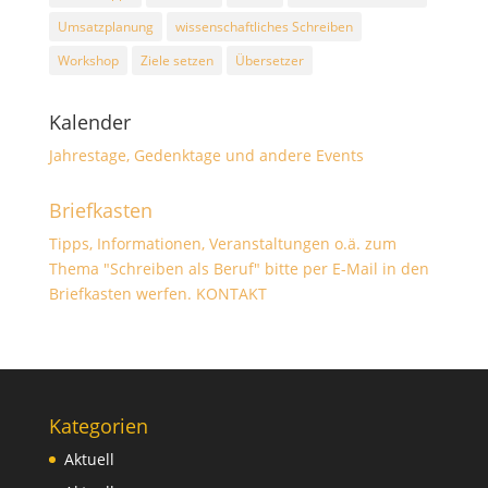
Umsatzplanung
wissenschaftliches Schreiben
Workshop
Ziele setzen
Übersetzer
Kalender
Jahrestage, Gedenktage und andere Events
Briefkasten
Tipps, Informationen, Veranstaltungen o.ä. zum
Thema "Schreiben als Beruf" bitte per E-Mail in den
Briefkasten werfen.
KONTAKT
Kategorien
Aktuell