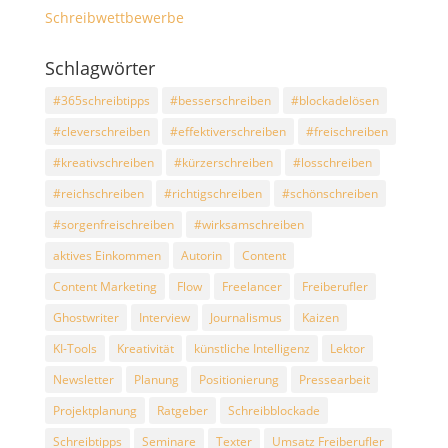
Schreibwettbewerbe
Schlagwörter
#365schreibtipps
#besserschreiben
#blockadelösen
#cleverschreiben
#effektiverschreiben
#freischreiben
#kreativschreiben
#kürzerschreiben
#losschreiben
#reichschreiben
#richtigschreiben
#schönschreiben
#sorgenfreischreiben
#wirksamschreiben
aktives Einkommen
Autorin
Content
Content Marketing
Flow
Freelancer
Freiberufler
Ghostwriter
Interview
Journalismus
Kaizen
KI-Tools
Kreativität
künstliche Intelligenz
Lektor
Newsletter
Planung
Positionierung
Pressearbeit
Projektplanung
Ratgeber
Schreibblockade
Schreibtipps
Seminare
Texter
Umsatz Freiberufler