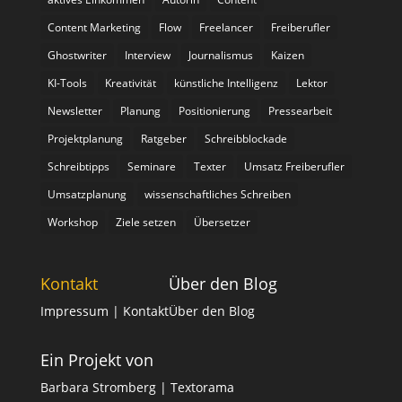
Content Marketing
Flow
Freelancer
Freiberufler
Ghostwriter
Interview
Journalismus
Kaizen
KI-Tools
Kreativität
künstliche Intelligenz
Lektor
Newsletter
Planung
Positionierung
Pressearbeit
Projektplanung
Ratgeber
Schreibblockade
Schreibtipps
Seminare
Texter
Umsatz Freiberufler
Umsatzplanung
wissenschaftliches Schreiben
Workshop
Ziele setzen
Übersetzer
Kontakt
Über den Blog
Impressum
| Kontakt
Über den Blog
Ein Projekt von
Barbara Stromberg | Textorama