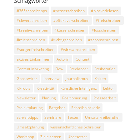
Schlagwörter
#365schreibtipps
#besserschreiben
#blockadelösen
#cleverschreiben
#effektiverschreiben
#freischreiben
#kreativschreiben
#kürzerschreiben
#losschreiben
#reichschreiben
#richtigschreiben
#schönschreiben
#sorgenfreischreiben
#wirksamschreiben
aktives Einkommen
Autorin
Content
Content Marketing
Flow
Freelancer
Freiberufler
Ghostwriter
Interview
Journalismus
Kaizen
KI-Tools
Kreativität
künstliche Intelligenz
Lektor
Newsletter
Planung
Positionierung
Pressearbeit
Projektplanung
Ratgeber
Schreibblockade
Schreibtipps
Seminare
Texter
Umsatz Freiberufler
Umsatzplanung
wissenschaftliches Schreiben
Workshop
Ziele setzen
Übersetzer