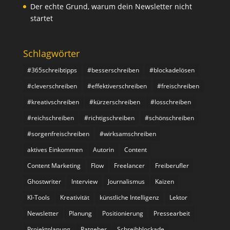
Der echte Grund, warum dein Newsletter nicht
startet
Schlagwörter
#365schreibtipps
#besserschreiben
#blockadelösen
#cleverschreiben
#effektiverschreiben
#freischreiben
#kreativschreiben
#kürzerschreiben
#losschreiben
#reichschreiben
#richtigschreiben
#schönschreiben
#sorgenfreischreiben
#wirksamschreiben
aktives Einkommen
Autorin
Content
Content Marketing
Flow
Freelancer
Freiberufler
Ghostwriter
Interview
Journalismus
Kaizen
KI-Tools
Kreativität
künstliche Intelligenz
Lektor
Newsletter
Planung
Positionierung
Pressearbeit
Projektplanung
Ratgeber
Schreibblockade