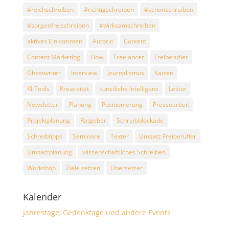
#reichschreiben
#richtigschreiben
#schönschreiben
#sorgenfreischreiben
#wirksamschreiben
aktives Einkommen
Autorin
Content
Content Marketing
Flow
Freelancer
Freiberufler
Ghostwriter
Interview
Journalismus
Kaizen
KI-Tools
Kreativität
künstliche Intelligenz
Lektor
Newsletter
Planung
Positionierung
Pressearbeit
Projektplanung
Ratgeber
Schreibblockade
Schreibtipps
Seminare
Texter
Umsatz Freiberufler
Umsatzplanung
wissenschaftliches Schreiben
Workshop
Ziele setzen
Übersetzer
Kalender
Jahrestage, Gedenktage und andere Events