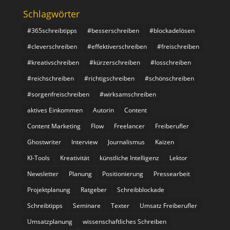
Schlagwörter
#365schreibtipps
#besserschreiben
#blockadelösen
#cleverschreiben
#effektiverschreiben
#freischreiben
#kreativschreiben
#kürzerschreiben
#losschreiben
#reichschreiben
#richtigschreiben
#schönschreiben
#sorgenfreischreiben
#wirksamschreiben
aktives Einkommen
Autorin
Content
Content Marketing
Flow
Freelancer
Freiberufler
Ghostwriter
Interview
Journalismus
Kaizen
KI-Tools
Kreativität
künstliche Intelligenz
Lektor
Newsletter
Planung
Positionierung
Pressearbeit
Projektplanung
Ratgeber
Schreibblockade
Schreibtipps
Seminare
Texter
Umsatz Freiberufler
Umsatzplanung
wissenschaftliches Schreiben