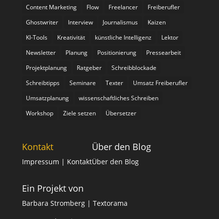
Content Marketing
Flow
Freelancer
Freiberufler
Ghostwriter
Interview
Journalismus
Kaizen
KI-Tools
Kreativität
künstliche Intelligenz
Lektor
Newsletter
Planung
Positionierung
Pressearbeit
Projektplanung
Ratgeber
Schreibblockade
Schreibtipps
Seminare
Texter
Umsatz Freiberufler
Umsatzplanung
wissenschaftliches Schreiben
Workshop
Ziele setzen
Übersetzer
Kontakt
Über den Blog
Impressum
| Kontakt
Über den Blog
Ein Projekt von
Barbara Stromberg | Textorama