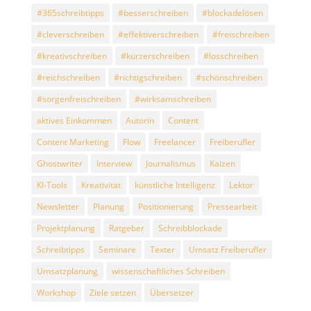
#365schreibtipps
#besserschreiben
#blockadelösen
#cleverschreiben
#effektiverschreiben
#freischreiben
#kreativschreiben
#kürzerschreiben
#losschreiben
#reichschreiben
#richtigschreiben
#schönschreiben
#sorgenfreischreiben
#wirksamschreiben
aktives Einkommen
Autorin
Content
Content Marketing
Flow
Freelancer
Freiberufler
Ghostwriter
Interview
Journalismus
Kaizen
KI-Tools
Kreativität
künstliche Intelligenz
Lektor
Newsletter
Planung
Positionierung
Pressearbeit
Projektplanung
Ratgeber
Schreibblockade
Schreibtipps
Seminare
Texter
Umsatz Freiberufler
Umsatzplanung
wissenschaftliches Schreiben
Workshop
Ziele setzen
Übersetzer