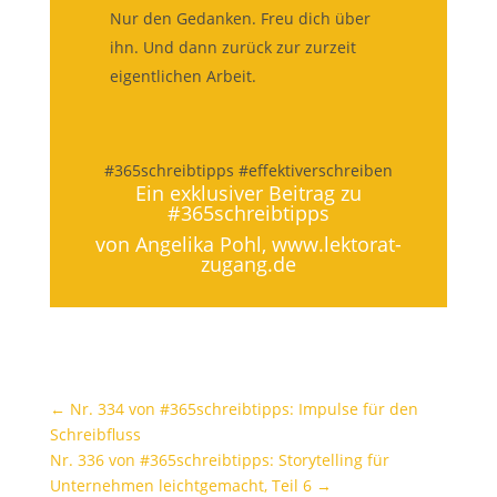
Nur den Gedanken. Freu dich über
ihn. Und dann zurück zur zurzeit
eigentlichen Arbeit.
#365schreibtipps #effektiverschreiben
Ein exklusiver Beitrag zu
#365schreibtipps
von Angelika Pohl,
www.lektorat-
zugang.de
←
Nr. 334 von #365schreibtipps: Impulse für den
Schreibfluss
Nr. 336 von #365schreibtipps: Storytelling für
Unternehmen leichtgemacht, Teil 6
→