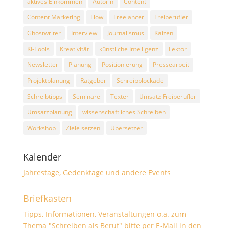
aktives Einkommen
Autorin
Content
Content Marketing
Flow
Freelancer
Freiberufler
Ghostwriter
Interview
Journalismus
Kaizen
KI-Tools
Kreativität
künstliche Intelligenz
Lektor
Newsletter
Planung
Positionierung
Pressearbeit
Projektplanung
Ratgeber
Schreibblockade
Schreibtipps
Seminare
Texter
Umsatz Freiberufler
Umsatzplanung
wissenschaftliches Schreiben
Workshop
Ziele setzen
Übersetzer
Kalender
Jahrestage, Gedenktage und andere Events
Briefkasten
Tipps, Informationen, Veranstaltungen o.ä. zum
Thema "Schreiben als Beruf" bitte per E-Mail in den