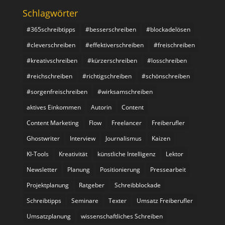
Schlagwörter
#365schreibtipps
#besserschreiben
#blockadelösen
#cleverschreiben
#effektiverschreiben
#freischreiben
#kreativschreiben
#kürzerschreiben
#losschreiben
#reichschreiben
#richtigschreiben
#schönschreiben
#sorgenfreischreiben
#wirksamschreiben
aktives Einkommen
Autorin
Content
Content Marketing
Flow
Freelancer
Freiberufler
Ghostwriter
Interview
Journalismus
Kaizen
KI-Tools
Kreativität
künstliche Intelligenz
Lektor
Newsletter
Planung
Positionierung
Pressearbeit
Projektplanung
Ratgeber
Schreibblockade
Schreibtipps
Seminare
Texter
Umsatz Freiberufler
Umsatzplanung
wissenschaftliches Schreiben