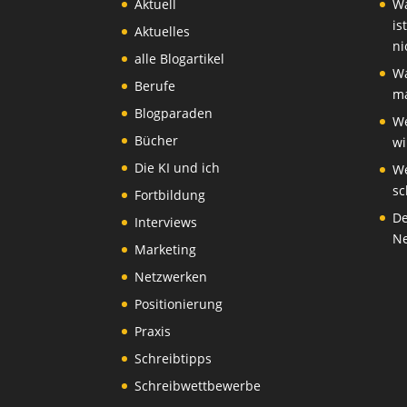
Aktuell
Wa
is
Aktuelles
ni
alle Blogartikel
Wa
Berufe
ma
Blogparaden
We
Bücher
wi
Die KI und ich
We
sc
Fortbildung
De
Interviews
Ne
Marketing
Netzwerken
Positionierung
Praxis
Schreibtipps
Schreibwettbewerbe