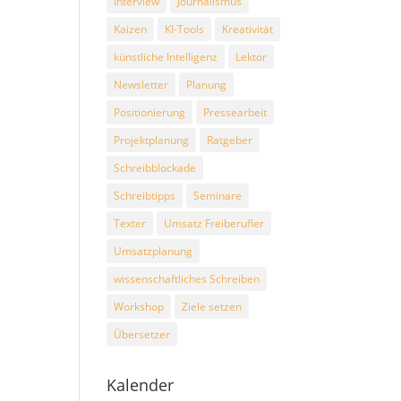
Interview
Journalismus
Kaizen
KI-Tools
Kreativität
künstliche Intelligenz
Lektor
Newsletter
Planung
Positionierung
Pressearbeit
Projektplanung
Ratgeber
Schreibblockade
Schreibtipps
Seminare
Texter
Umsatz Freiberufler
Umsatzplanung
wissenschaftliches Schreiben
Workshop
Ziele setzen
Übersetzer
Kalender