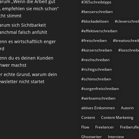
rum „Wenn die Arbeit gut
#365schreibtipps
t, empfehlen sie mich schon“
#besserschreiben
cht stimmt
#blockadelösen
#cleverschre
rum sich Sichtbarkeit
#effektiverschreiben
nchmal falsch anfühlt
#freischreiben
#kreativschrei
nn es wirtschaftlich enger
rd
#kürzerschreiben
#losschreib
nn du es deinen Kunden
#reichschreiben
hwer machst
#richtigschreiben
r echte Grund, warum dein
#schönschreiben
wsletter nicht startet
#sorgenfreischreiben
#wirksamschreiben
aktives Einkommen
Autorin
Content
Content Marketing
Flow
Freelancer
Freiberufle
Ghostwriter
Interview