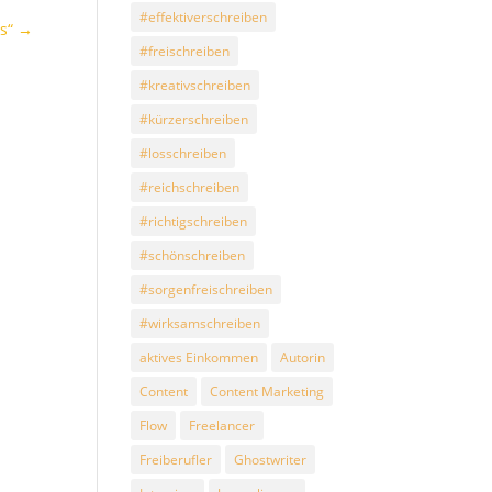
#effektiverschreiben
s“
→
#freischreiben
#kreativschreiben
#kürzerschreiben
#losschreiben
#reichschreiben
#richtigschreiben
#schönschreiben
#sorgenfreischreiben
#wirksamschreiben
aktives Einkommen
Autorin
Content
Content Marketing
Flow
Freelancer
Freiberufler
Ghostwriter