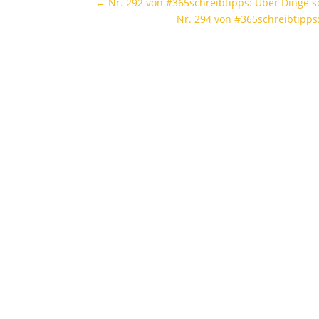
←
Nr. 292 von #365schreibtipps: Über Dinge sc
Nr. 294 von #365schreibtipps: