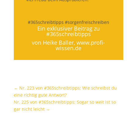
#365schreibtipps #sorgenfreischreiben
Ein exklusiver Beitrag zu
#365schreibtipps
von Heike Baller,
www.profi-
wissen.de
←
Nr. 223 von #365schreibtipps: Wie schreibst du
eine richtig gute Antwort?
Nr. 225 von #365schreibtipps: Sogar so weit ist so
gar nicht leicht
→