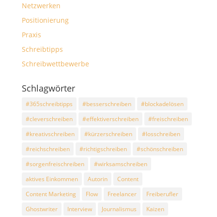
Netzwerken
Positionierung
Praxis
Schreibtipps
Schreibwettbewerbe
Schlagwörter
#365schreibtipps
#besserschreiben
#blockadelösen
#cleverschreiben
#effektiverschreiben
#freischreiben
#kreativschreiben
#kürzerschreiben
#losschreiben
#reichschreiben
#richtigschreiben
#schönschreiben
#sorgenfreischreiben
#wirksamschreiben
aktives Einkommen
Autorin
Content
Content Marketing
Flow
Freelancer
Freiberufler
Ghostwriter
Interview
Journalismus
Kaizen