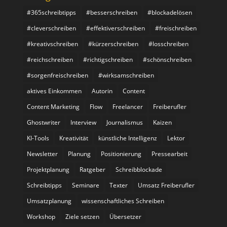
#365schreibtipps
#besserschreiben
#blockadelösen
#cleverschreiben
#effektiverschreiben
#freischreiben
#kreativschreiben
#kürzerschreiben
#losschreiben
#reichschreiben
#richtigschreiben
#schönschreiben
#sorgenfreischreiben
#wirksamschreiben
aktives Einkommen
Autorin
Content
Content Marketing
Flow
Freelancer
Freiberufler
Ghostwriter
Interview
Journalismus
Kaizen
KI-Tools
Kreativität
künstliche Intelligenz
Lektor
Newsletter
Planung
Positionierung
Pressearbeit
Projektplanung
Ratgeber
Schreibblockade
Schreibtipps
Seminare
Texter
Umsatz Freiberufler
Umsatzplanung
wissenschaftliches Schreiben
Workshop
Ziele setzen
Übersetzer