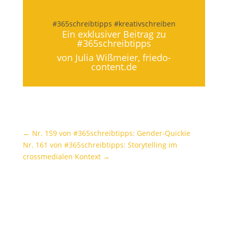
#365schreibtipps #kreativschreiben
Ein exklusiver Beitrag zu
#365schreibtipps
von Julia Wißmeier,
friedo-
content.de
←
Nr. 159 von #365schreibtipps: Gender-Quickie
Nr. 161 von #365schreibtipps: Storytelling im
crossmedialen Kontext
→