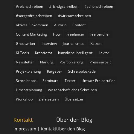
#reichschreiben
#richtigschreiben
#schönschreiben
#sorgenfreischreiben
#wirksamschreiben
aktives Einkommen
Autorin
Content
Content Marketing
Flow
Freelancer
Freiberufler
Ghostwriter
Interview
Journalismus
Kaizen
KI-Tools
Kreativität
künstliche Intelligenz
Lektor
Newsletter
Planung
Positionierung
Pressearbeit
Projektplanung
Ratgeber
Schreibblockade
Schreibtipps
Seminare
Texter
Umsatz Freiberufler
Umsatzplanung
wissenschaftliches Schreiben
Workshop
Ziele setzen
Übersetzer
Kontakt
Über den Blog
Impressum
| Kontakt
Über den Blog