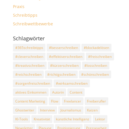
Praxis
Schreibtipps
Schreibwettbewerbe
Schlagwörter
#365schreibtipps
#besserschreiben
#blockadelösen
#cleverschreiben
#effektiverschreiben
#freischreiben
#kreativschreiben
#kürzerschreiben
#losschreiben
#reichschreiben
#richtigschreiben
#schönschreiben
#sorgenfreischreiben
#wirksamschreiben
aktives Einkommen
Autorin
Content
Content Marketing
Flow
Freelancer
Freiberufler
Ghostwriter
Interview
Journalismus
Kaizen
KI-Tools
Kreativität
künstliche Intelligenz
Lektor
Newsletter
Planung
Positionierung
Pressearbeit