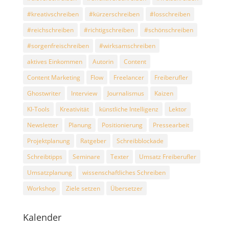
#kreativschreiben
#kürzerschreiben
#losschreiben
#reichschreiben
#richtigschreiben
#schönschreiben
#sorgenfreischreiben
#wirksamschreiben
aktives Einkommen
Autorin
Content
Content Marketing
Flow
Freelancer
Freiberufler
Ghostwriter
Interview
Journalismus
Kaizen
KI-Tools
Kreativität
künstliche Intelligenz
Lektor
Newsletter
Planung
Positionierung
Pressearbeit
Projektplanung
Ratgeber
Schreibblockade
Schreibtipps
Seminare
Texter
Umsatz Freiberufler
Umsatzplanung
wissenschaftliches Schreiben
Workshop
Ziele setzen
Übersetzer
Kalender